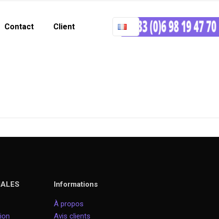
Contact
Client
Thank You
Home
Thank You
IALES
Informations
À propos
ion
Avis clients