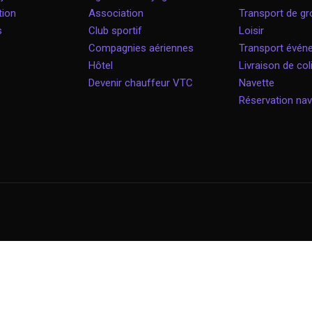
tion
Association
Transport de g
s
Club sportif
Loisir
Compagnies aériennes
Transport évé
Hôtel
Livraison de col
Devenir chauffeur VTC
Navette
Réservation nav