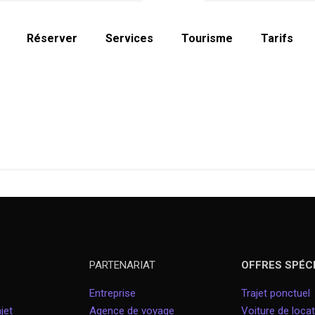
Réserver
Services
Tourisme
Tarifs
PARTENARIAT
OFFRES SPÉC
Entreprise
Trajet ponctuel
jet
Agence de voyage
Voiture de locat