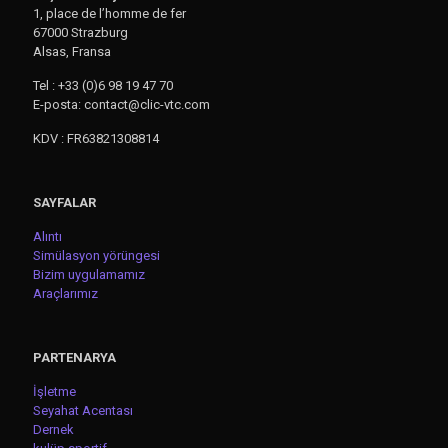
1, place de l’homme de fer
67000 Strazburg
Alsas, Fransa
Tel : +33 (0)6 98 19 47 70
E-posta: contact@clic-vtc.com
KDV : FR63821308814
SAYFALAR
Alıntı
Simülasyon yörüngesi
Bizim uygulamamız
Araçlarımız
PARTENARYA
İşletme
Seyahat Acentası
Dernek