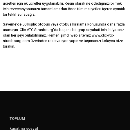
ücretleri için ek ücretler uygulanabilir. Kesin olarak ne ödediğinizi bilmek
için rezervasyonunuzu tamamlamadan önce tüm maliyetleri içeren ayrıntılı
bir teklif sunacağız.
Saverne'de 50 kişilik otobüs veya otobüs kiralama konusunda daha fazla
aramayın. Clic VTC Strasbourg'da başarılı bir grup seyahati için ihtiyacınız
olan her şeyi bulabilirsiniz. Hemen şimdi web sitemiz www.clic-vtc-
strasbourg.com üzerinden rezervasyon yapın ve taşımanızı kolayca bize
bırakın.
TOPLUM
kuşatma sosyal