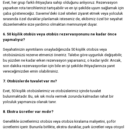
Evet, her grup farklı ihtiyaçlara sahip olduğunu anlıyoruz. Rezervasyon
yaparken rota tercihlerinizi tartışabilir ve en iyi şekilde uyum sağlamak için
çaba göstereceğiz. Saverne'deki özel siteleri ziyaret etmek veya yolculuk
sırasında özel duraklar planlamak isteseniz de, ekibimiz özel bir seyahat
düzenlemekte size yardımcı olmaktan memnuniyet duyar.
6. 50 kişilik otobüs veya otobüs rezervasyonunu ne kadar önce
yapmalıyız?
Seyahatinizin ayrıntılarını onayladığınızda 50 kişilik otobüs veya
otobüsünüzü rezerve etmenizi öneririz. Talebe göre uygunluk değişebilir,
bu yüzden ne kadar erken rezervasyon yaparsanız, o kadar iyidir. Ancak,
son dakika rezervasyonları için bile en iyi şekilde ihtiyaçlarınıza yanıt
vereceğimizden emin olabilirsiniz.
7. Otobüslerde tuvalet var mı?
Evet, 50 kişilik otobüslerimiz ve otobüslerimiz içinde tuvalet
bulunmaktadır. Bu, sık sık mola vermek zorunda kalmadan rahat bir
yolculuk yapmanıza olanak tanır.
8. Ekstra ücretler var mıdır?
Genellikle ücretlerimiz otobüs veya otobüs kiralama maliyetini, şoför
ücretlerini içerir. Bununla birlikte, ekstra duraklar, park ücretleri veya otoyol