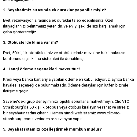
2. Seyahatimiz sırasında ek duraklar yapabilir miyiz?
Evet, rezervasyon sırasında ek duraklar talep edebilirsiniz. Özel
ihtiyaçlarınızı belirtmeniz yeterlidir, ve en iyi şekilde sizi karşılamak için
çaba göstereceğiz.
3. Otobüslerde klima var mı?
Evet, 50 kişilik otobüslerimiz ve otobüslerimiz mevsime bakılmaksızın
konforunuz için klima sistemleri ile donatılmıştır.
4. Hangi ödeme seçenekleri mevcuttur?
Kredi veya banka kartlarıyla yapılan ödemeleri kabul ediyoruz, ayrıca banka
havalesi seçeneği de bulunmaktadır. Ödeme detayları için lütfen bizimle
iletişime geçin.
Saverne'deki grup deneyiminizi lojistik sorunlarla mahvetmeyin. Clic VTC
Strasbourg'da 50 kişilik otobüs veya otobüs kiralayın ve rahat ve stresiz
bir seyahatin tadını çıkarın. Hemen şimdi web sitemiz www.clic-vtc-
strasbourg.com üzerinden rezervasyon yapın!
5. Seyahat rotamızı özelleştirmek mümkün müdür?