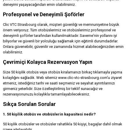
deneyimi yaşayacağından emin olabilirsiniz.
Profesyonel ve Deneyimli Şoförler
Clic VTC Strasbourg olarak, müşteri güvenliği ve memnuniyetine büyük
önem veriyoruz. Tüm otobüslerimiz ve otobüslerimiz profesyonel ve
deneyimli şoförler tarafından kullanılmaktadır. Saverne'nin yollarını iyi
biliyorlar ve güvenli bir yolculuğu sağlamak için eğitimli durumdadırlar.
Onlara güvenebilir, güvenilir ve zamanında hizmet alabileceğinizden emin
olabilirsiniz.
Çevrimiçi Kolayca Rezervasyon Yapın
Size 50 kişilik otobüs veya otobüs kiralamanızı birkaç tıklamayla yapma
kolaylığını sağladık. Web sitemiz www.clic-vtc-strasbourg.com'u ziyaret
etmeniz, istediğiniz tarihi ve saati seçmeniz ve seyahat ayrıntılarınızı
girmeniz yeterlidir. Size özelleştirilmiş bir teklif sunacağız ve
rezervasyonunuzu kolaylıkla tamamlayabileceksiniz.
Sıkça Sorulan Sorular
1. 50 kişilik otobüs ve otobüslerin kapasitesi nedir?
50 kişilik otobüsler ve otobüsler rahatlıkla 50 kişiyi, bagajlar dahil olmak
üzere ağırlayabilir.