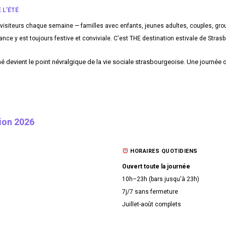
 L'ÉTÉ
 visiteurs chaque semaine — familles avec enfants, jeunes adultes, couples, gr
ance y est toujours festive et conviviale. C'est THE destination estivale de Strasb
mé devient le point névralgique de la vie sociale strasbourgeoise. Une journée dét
ion 2026
HORAIRES QUOTIDIENS
Ouvert toute la journée
10h–23h (bars jusqu'à 23h)
7j/7 sans fermeture
Juillet-août complets