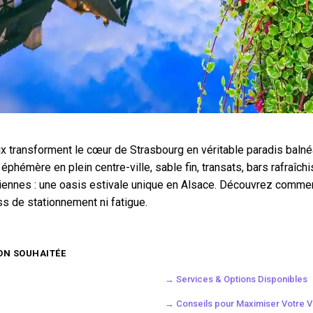
 transforment le cœur de Strasbourg en véritable paradis balnéai
éphémère en plein centre-ville, sable fin, transats, bars rafraîch
iennes : une oasis estivale unique en Alsace. Découvrez comme
ss de stationnement ni fatigue.
ON SOUHAITÉE
→ Services & Options Disponibles
→ Conseils pour Maximiser Votre Vi