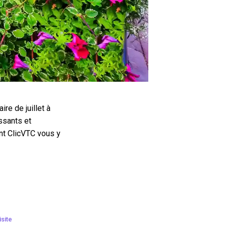
re de juillet à
issants et
nt ClicVTC vous y
site