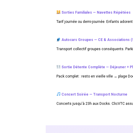
Sorties Familiales — Navettes Répétées
Tarif journée ou demi-journée. Enfants adorent !
Autocars Groupes — CE & Associations (5
Transport collectif groupes conséquents. Parki
Sortie Détente Complète — Déjeuner + P
Pack complet : resto en vieille ville → plage
Concert Soirée — Transport Nocturne
Concerts jusqu'à 23h aux Docks. ClicVTC assure