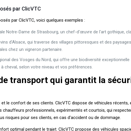
posés par ClicVTC
osés par ClicVTC, voici quelques exemples :
le Notre-Dame de Strasbourg, un chef-d'œuvre de l'art gothique, cl
s vins d'Alsace, qui traverse des villages pittoresques et des paysa
cales chez un vigneron partenaire.
ional des Vosges du Nord, qui offre une biodiversité exceptionnelle 
à cheval, selon votre niveau et vos préférences.
e transport qui garantit la sécuri
 et le confort de ses clients. ClicVTC dispose de véhicules récents, 
chauffeurs professionnels, expérimentés et courtois, qui respectent 
s risques pour ses clients, en cas d'accident ou de dommage.
fort optimal pendant le trajet. ClicVTC propose des véhicules spaci