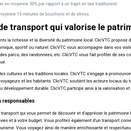
 en moyenne 30% par rapport à un trajet en taxi traditionnel.
n moyenne 15 minutes de bouchons et de stress.
e transport qui valorise le patri
ients la richesse et la diversité du patrimoine local. ClicVTC propose
ronomique, sportif ou naturel. ClicVTC vous accompagne dans vos visi
des parcs, des randonnées, etc. ClicVTC vous fait profiter de ses 
que.
es cultures et les traditions locales. ClicVTC s'engage à promouvoir 
 voyageurs et les habitants. ClicVTC soutient les acteurs locaux du 
 développement durable. ClicVTC participe ainsi à la valorisation et 
s responsables
transport qui vous permet de découvrir et d'apprécier le patrimoine l
envies et à votre budget. Vous profitez également d'un transport convi
tourisme. Vous voyagez ainsi de manière enrichissante et respectueu