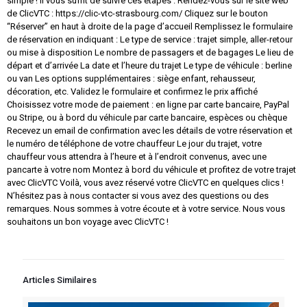
simple ! Il vous suffit de suivre ces étapes : Rendez-vous sur le site web
de ClicVTC : https://clic-vtc-strasbourg.com/ Cliquez sur le bouton
“Réserver” en haut à droite de la page d’accueil Remplissez le formulaire
de réservation en indiquant : Le type de service : trajet simple, aller-retour
ou mise à disposition Le nombre de passagers et de bagages Le lieu de
départ et d’arrivée La date et l’heure du trajet Le type de véhicule : berline
ou van Les options supplémentaires : siège enfant, rehausseur,
décoration, etc. Validez le formulaire et confirmez le prix affiché
Choisissez votre mode de paiement : en ligne par carte bancaire, PayPal
ou Stripe, ou à bord du véhicule par carte bancaire, espèces ou chèque
Recevez un email de confirmation avec les détails de votre réservation et
le numéro de téléphone de votre chauffeur Le jour du trajet, votre
chauffeur vous attendra à l’heure et à l’endroit convenus, avec une
pancarte à votre nom Montez à bord du véhicule et profitez de votre trajet
avec ClicVTC Voilà, vous avez réservé votre ClicVTC en quelques clics !
N’hésitez pas à nous contacter si vous avez des questions ou des
remarques. Nous sommes à votre écoute et à votre service. Nous vous
souhaitons un bon voyage avec ClicVTC !
Articles Similaires