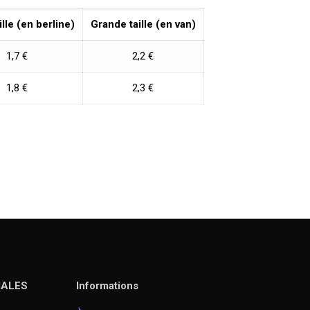
ille (en berline)
Grande taille (en van)
1,7 €
2,2 €
1,8 €
2,3 €
IALES
Informations