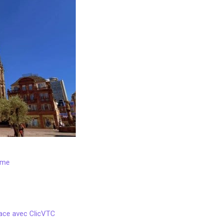
sme
sace avec ClicVTC