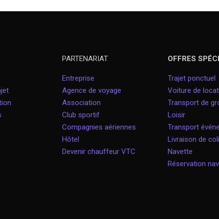
PARTENARIAT
OFFRES SPÉC
Entreprise
Trajet ponctuel
jet
Agence de voyage
Voiture de locat
tion
Association
Transport de g
s
Club sportif
Loisir
Compagnies aériennes
Transport évé
Hôtel
Livraison de col
Devenir chauffeur VTC
Navette
Réservation nav