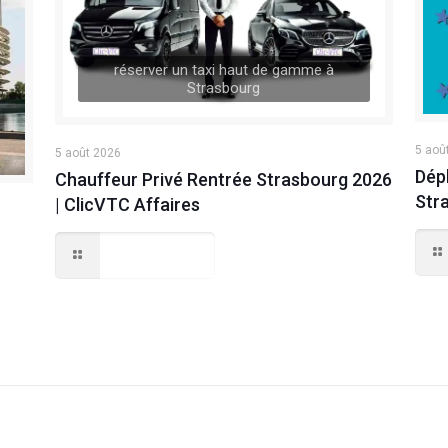
réserver un taxi haut de gamme à
Strasbourg
5 aoû
5 août 2026
Dép
Chauffeur Privé Rentrée Strasbourg 2026
Str
| ClicVTC Affaires
Lire la suite