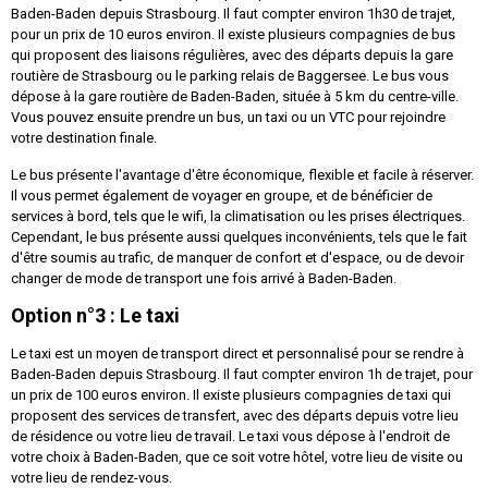
Baden-Baden depuis Strasbourg. Il faut compter environ 1h30 de trajet,
pour un prix de 10 euros environ. Il existe plusieurs compagnies de bus
qui proposent des liaisons régulières, avec des départs depuis la gare
routière de Strasbourg ou le parking relais de Baggersee. Le bus vous
dépose à la gare routière de Baden-Baden, située à 5 km du centre-ville.
Vous pouvez ensuite prendre un bus, un taxi ou un VTC pour rejoindre
votre destination finale.
Le bus présente l'avantage d'être économique, flexible et facile à réserver.
Il vous permet également de voyager en groupe, et de bénéficier de
services à bord, tels que le wifi, la climatisation ou les prises électriques.
Cependant, le bus présente aussi quelques inconvénients, tels que le fait
d'être soumis au trafic, de manquer de confort et d'espace, ou de devoir
changer de mode de transport une fois arrivé à Baden-Baden.
Option n°3 : Le taxi
Le taxi est un moyen de transport direct et personnalisé pour se rendre à
Baden-Baden depuis Strasbourg. Il faut compter environ 1h de trajet, pour
un prix de 100 euros environ. Il existe plusieurs compagnies de taxi qui
proposent des services de transfert, avec des départs depuis votre lieu
de résidence ou votre lieu de travail. Le taxi vous dépose à l'endroit de
votre choix à Baden-Baden, que ce soit votre hôtel, votre lieu de visite ou
votre lieu de rendez-vous.