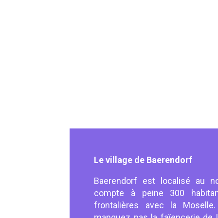
Le village de Baerendorf
Baerendorf est localisé au no
compte à peine 300 habita
frontalières avec la Mosell
manquez pas la faïencerie de L