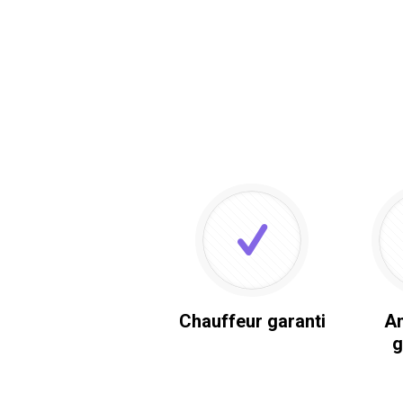
Chauffeur garanti
An
g