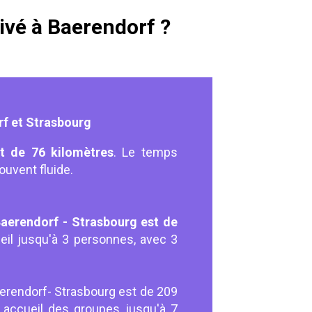
ivé à Baerendorf ?
rf et Strasbourg
t de 76 kilomètres
. Le temps
souvent fluide.
aerendorf - Strasbourg est de
ueil jusqu'à 3 personnes, avec 3
aerendorf- Strasbourg est de 209
, accueil des groupes jusqu'à 7