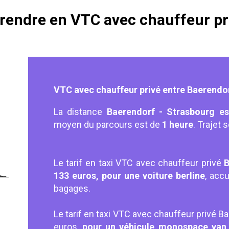
e rendre en VTC avec chauffeur pr
VTC avec chauffeur privé entre Baerendo
La distance
Baerendorf - Strasbourg es
moyen du parcours est de
1 heure
. Trajet 
Le tarif en taxi VTC avec chauffeur privé
B
133 euros, pour une voiture berline
, acc
bagages.
Le tarif en taxi VTC avec chauffeur privé B
euros,
pour un véhicule monospace van