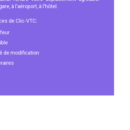
e, à l'aéroport, à l'hôtel.
ices de Clic-VTC:
feur
ible
é de modification
éraires