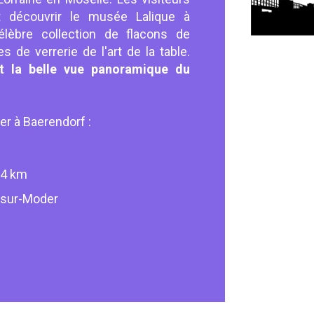
t découvrir le musée Lalique à
lèbre collection de flacons de
s de verrerie de l'art de la table.
t la belle vue panoramique du
ger à Baerendorf :
 14 km
-sur-Moder