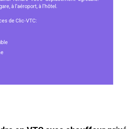
e, à l'aéroport, à l'hôtel.
ices de Clic-VTC:
ible
ne