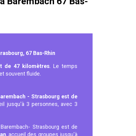
é à Barembach 67 Bas-
rasbourg, 67 Bas-Rhin
t de 47 kilomètres
. Le temps
jet souvent fluide.
arembach - Strasbourg est de
eil jusqu'à 3 personnes, avec 3
é Barembach- Strasbourg est de
van
, accueil des groupes jusqu'à