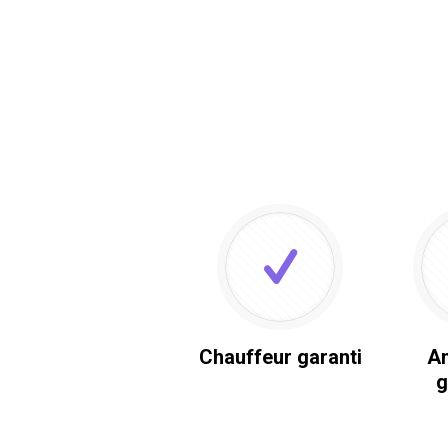
Chauffeur garanti
An
g