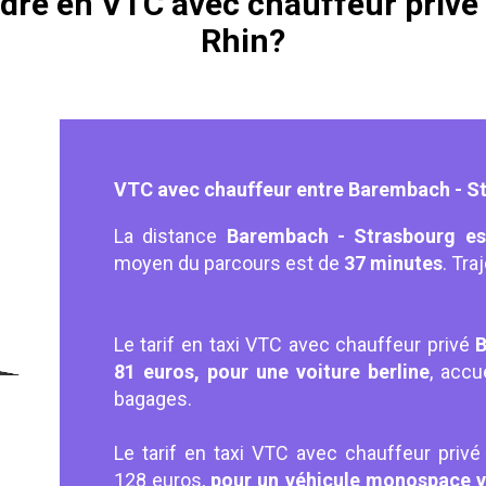
endre en VTC avec chauffeur priv
Rhin?
VTC avec chauffeur entre Barembach - St
La distance
Barembach - Strasbourg es
moyen du parcours est de
37 minutes
. Tra
Le tarif en taxi VTC avec chauffeur privé
B
81 euros, pour une voiture berline
, accu
bagages.
Le tarif en taxi VTC avec chauffeur priv
128 euros,
pour un véhicule monospace 