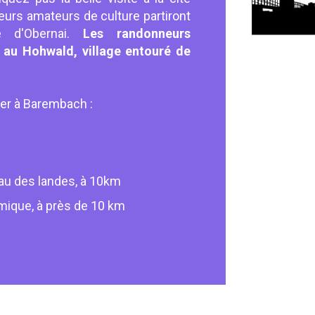
teurs amateurs de culture partiront
le d'Obernai.
Les randonneurs
 au Hohwald, village entouré de
nger à Barembach :
au des landes, à 10km
mique, à près de 10 km