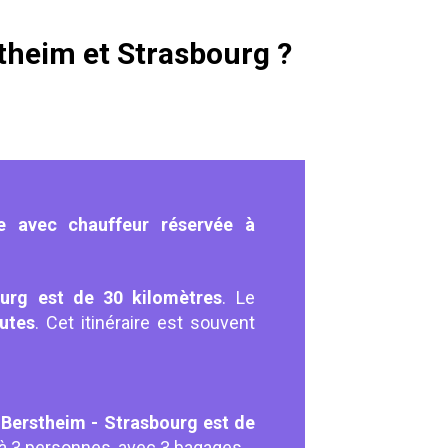
theim et Strasbourg ?
e avec chauffeur réservée à
urg est de 30 kilomètres
. Le
utes
. Cet itinéraire est souvent
Berstheim - Strasbourg est de
'à 3 personnes, avec 3 bagages.