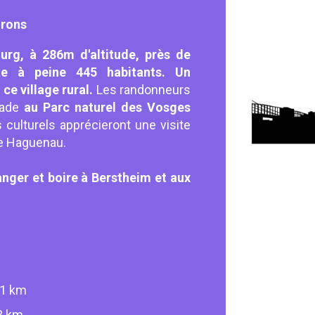
irons
urg, à 286m d'altitude, près de
e à peine 445 habitants. Un
ce village rural.
Les randonneurs
lade
au Parc naturel des Vosges
 culturels apprécieront une visite
de Haguenau.
anger et boire à Berstheim et aux
11 km
23 km