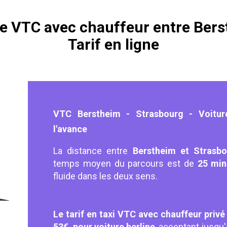
re VTC avec chauffeur entre Bers
Tarif en ligne
VTC Berstheim - Strasbourg - Voitur
l'avance
La distance entre
Berstheim et Strasbo
temps moyen du parcours est de
25 min
fluide dans les deux sens.
Le tarif en taxi VTC avec chauffeur privé
53€, pour voiture berline
, acceptant jusqu