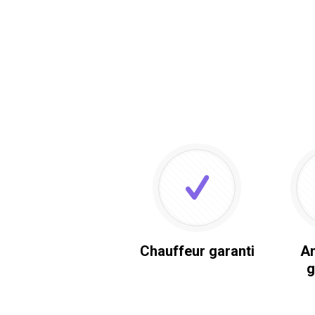
Chauffeur garanti
An
g