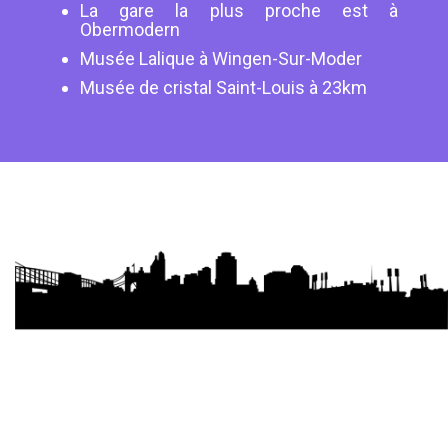
La gare la plus proche est à
Obermodern
Musée Lalique à Wingen-Sur-Moder
Musée de cristal Saint-Louis à 23km