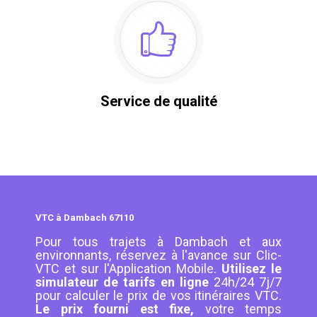
Service de qualité
VTC à Dambach 67110
Pour tous trajets à Dambach et aux
environnants, réservez à l'avance sur Clic-
VTC et sur l'Application Mobile.
Utilisez le
simulateur de tarifs en ligne
24h/24 7j/7
pour calculer le prix de vos itinéraires VTC.
Le prix fourni est fixe,
votre temps