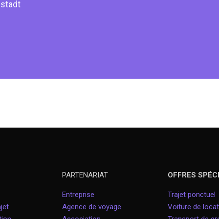
mstadt
PARTENARIAT
OFFRES SPÉC
Entreprise
Trajet ponctuel
jet
Agence de voyage
Voiture de locat