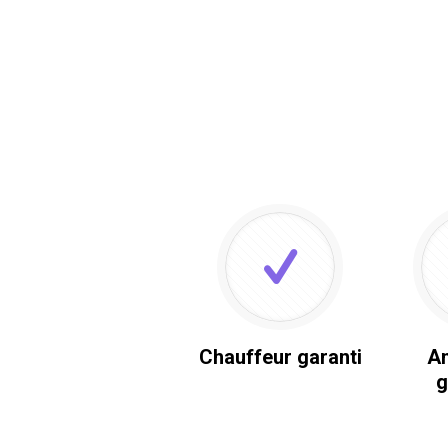
Chauffeur garanti
An
g