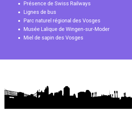
Présence de Swiss Railways
Lignes de bus
Parc naturel régional des Vosges
Musée Lalique de Wingen-sur-Moder
Miel de sapin des Vosges