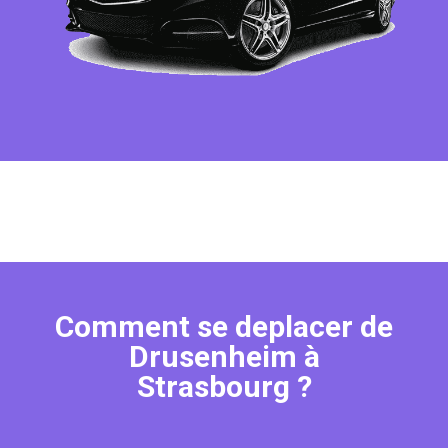
Comment se deplacer de
Drusenheim à
Strasbourg ?