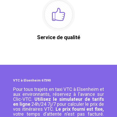
Service de qualité
VTC à Elsenheim 67390
Pour tous trajets en taxi VTC à Elsenheim et
aux environnants, réservez à l'avance sur
Clic-VTC.
Utilisez le simulateur de tarifs
en ligne
24h/24 7j/7 pour calculer le prix de
vos itinéraires VTC.
Le prix fourni est fixe,
votre temps d'attente n'est pas facturé.