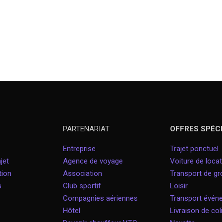
PARTENARIAT
OFFRES SPÉC
Entreprise
Trajet ponctuel
jet
Agence de voyage
Voiture de locat
tion
Association
Transport de g
s
Club sportif
Loisir
Compagnies aériennes
Transport évé
Hôtel
Livraison de col