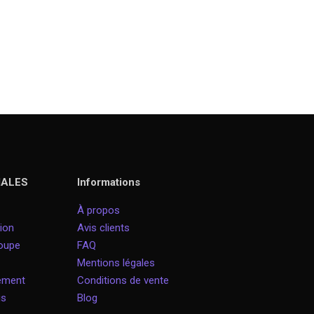
IALES
Informations
À propos
ion
Avis clients
roupe
FAQ
Mentions légales
nement
Conditions de vente
is
Blog