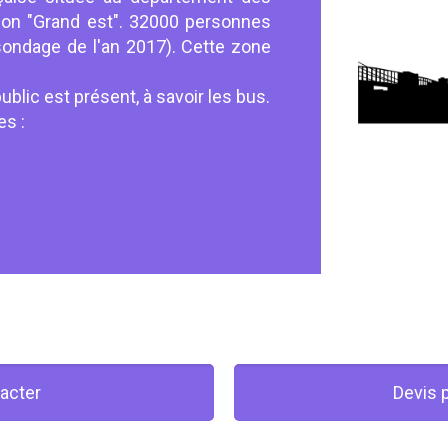
gion "Grand est". 32000 personnes
 (sondage de l'an 2017). Cette zone
public est présent, à savoir les bus.
es :
acter
Devis 