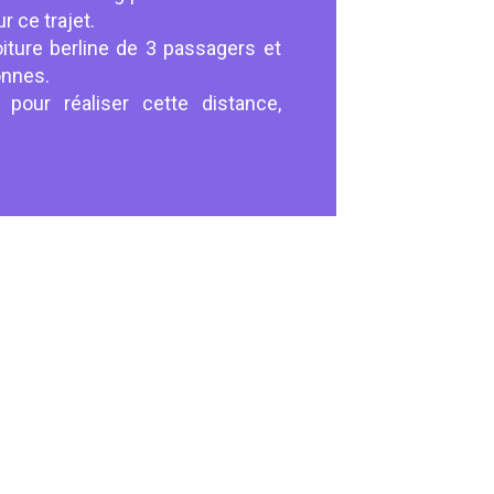
r ce trajet.
iture berline de 3 passagers et
onnes.
pour réaliser cette distance,