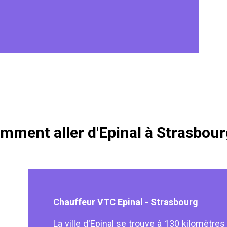
mment aller d'Epinal à Strasbour
Chauffeur VTC Epinal - Strasbourg
La ville d'Epinal se trouve à 130 kilomètre