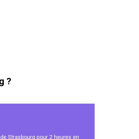
g ?
s de Strasbourg pour 2 heures en