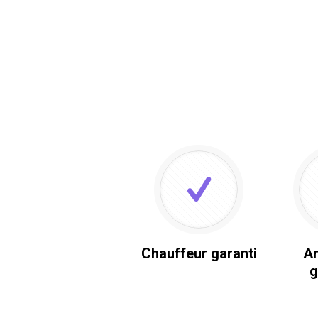
Chauffeur garanti
An
g