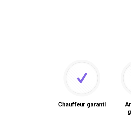
Chauffeur garanti
An
g