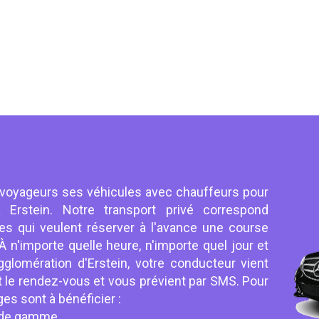
 voyageurs ses véhicules avec chauffeurs pour
 Erstein. Notre transport privé correspond
es qui veulent réserver à l'avance une course
À n'importe quelle heure, n'importe quel jour et
gglomération d'Erstein, votre conducteur vient
 le rendez-vous et vous prévient par SMS. Pour
es sont à bénéficier :
e de gamme