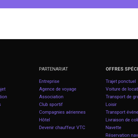
PARTENARIAT
OFFRES SPÉC
Entreprise
Trajet ponctuel
jet
Agence de voyage
Voiture de locat
tion
Association
Transport de g
s
Club sportif
Loisir
Compagnies aériennes
Transport évé
Hôtel
Livraison de col
Devenir chauffeur VTC
Navette
Réservation nav