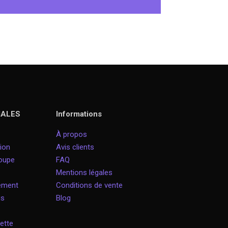
IALES
Informations
À propos
ion
Avis clients
roupe
FAQ
Mentions légales
nement
Conditions de vente
is
Blog
ette