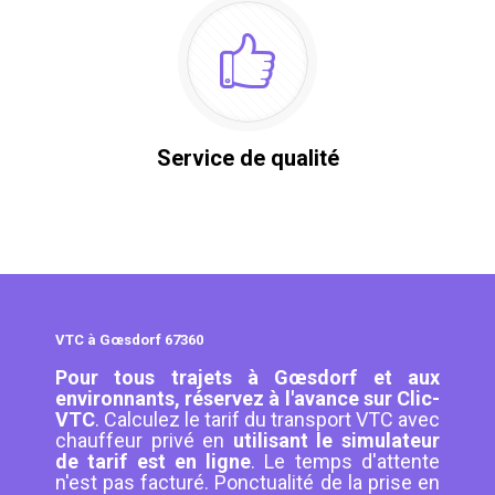
Service de qualité
VTC à Gœsdorf 67360
Pour tous trajets à Gœsdorf et aux
environnants, réservez à l'avance sur Clic-
VTC
. Calculez le tarif du transport VTC avec
chauffeur privé en
utilisant le simulateur
de tarif est en ligne
. Le temps d'attente
n'est pas facturé. Ponctualité de la prise en