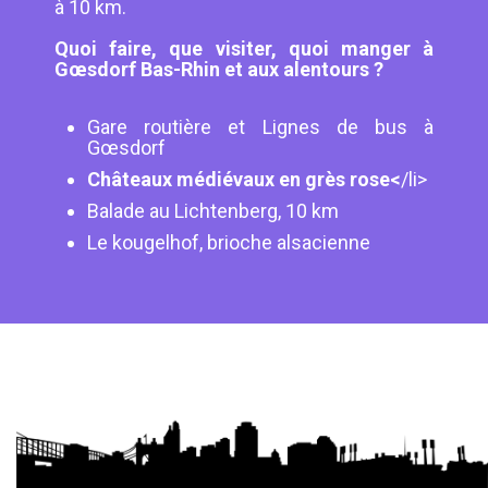
à 10 km.
Quoi faire, que visiter, quoi manger à
Gœsdorf Bas-Rhin et aux alentours ?
Gare routière et Lignes de bus à
Gœsdorf
Châteaux médiévaux en grès rose<
/li>
Balade au Lichtenberg, 10 km
Le kougelhof, brioche alsacienne