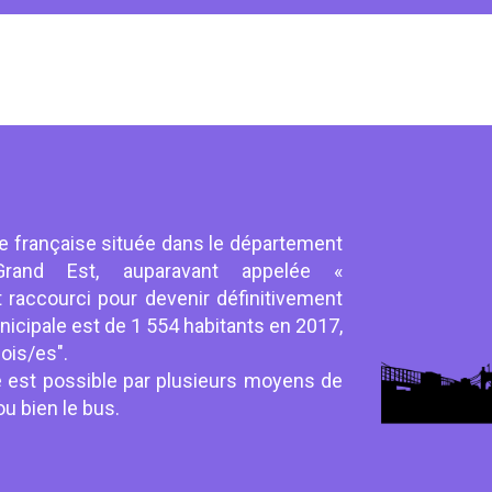
française située dans le département
rand Est, auparavant appelée «
raccourci pour devenir définitivement
icipale est de 1 554 habitants en 2017,
ois/es".
e est possible par plusieurs moyens de
ou bien le bus.