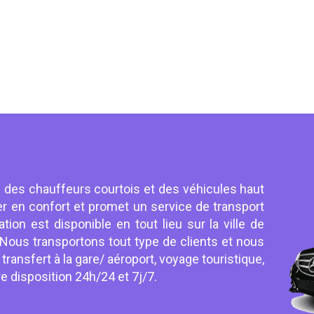
n des chauffeurs courtois et des véhicules haut
 en confort et promet un service de transport
tion est disponible en tout lieu sur la ville de
Nous transportons tout type de clients et nous
ransfert à la gare/ aéroport, voyage touristique,
otre disposition 24h/24 et 7j/7.
: