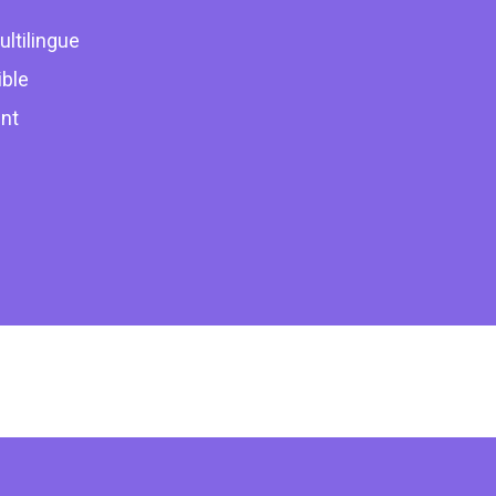
ltilingue
ible
nt