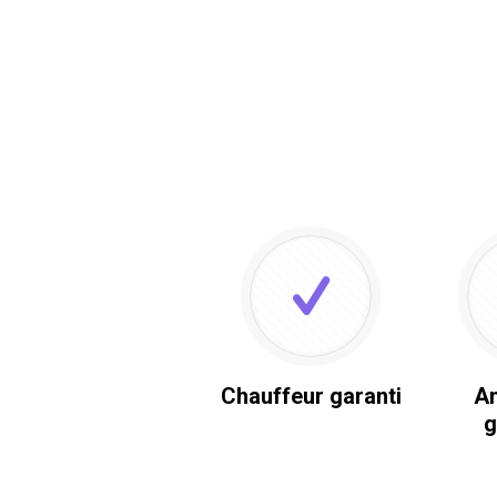
Chauffeur garanti
An
g