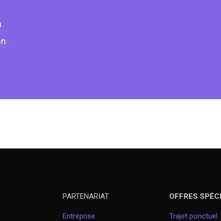
n
en
PARTENARIAT
OFFRES SPÉC
Entreprise
Trajet ponctuel