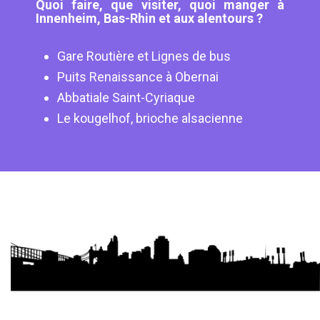
Quoi faire, que visiter, quoi manger à
Innenheim, Bas-Rhin et aux alentours ?
Gare Routière et Lignes de bus
Puits Renaissance à Obernai
Abbatiale Saint-Cyriaque
Le kougelhof, brioche alsacienne