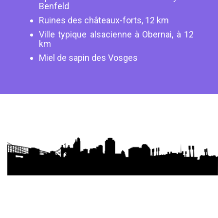
Benfeld
Ruines des châteaux-forts, 12 km
Ville typique alsacienne à Obernai, à 12
km
Miel de sapin des Vosges