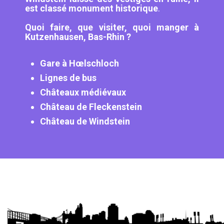
est classé monument historique
.
Quoi faire, que visiter, quoi manger à
Kutzenhausen, Bas-Rhin ?
Gare à Hœlschloch
Lignes de bus
Châteaux médiévaux
Château de Fleckenstein
Château de Windstein