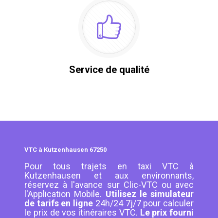
Service de qualité
VTC à Kutzenhausen 67250
Pour tous trajets en taxi VTC à
Kutzenhausen et aux environnants,
réservez à l'avance sur Clic-VTC ou avec
l'Application Mobile.
Utilisez le simulateur
de tarifs en ligne
24h/24 7j/7 pour calculer
le prix de vos itinéraires VTC.
Le prix fourni