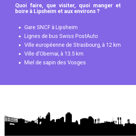
Quoi faire, que visiter, quoi manger et
boire à Lipsheim et aux environs ?
Gare SNCF à Lipsheim
Lignes de bus Swiss PostAuto
Ville européenne de Strasbourg, à 12 km
Ville d'Obernai, à 13.5 km
Miel de sapin des Vosges