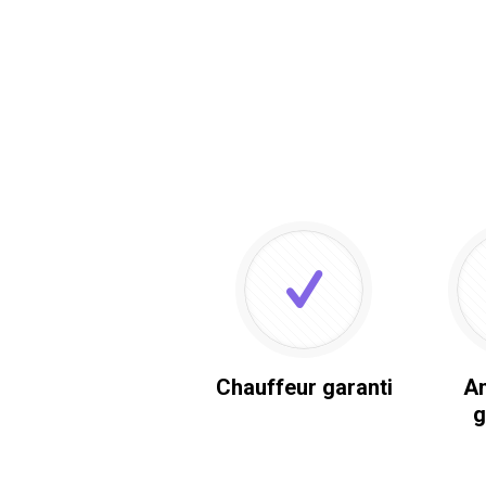
Chauffeur garanti
An
g