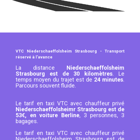
VTC Niederschaeffolsheim Strasbourg - Transport
réservé à l'avance
La distance
Niederschaeffolsheim
Strasbourg est de 30 kilomètres
. Le
temps moyen du trajet est de
24 minutes
.
Parcours souvent fluide.
Le tarif en taxi VTC avec chauffeur privé
Niederschaeffolsheimr Strasbourg est de
53€, en voiture Berline
, 3 personnes, 3
bagages.
Le tarif en taxi VTC avec chauffeur privé
Niederschaeffolsheim Strasbourg est de