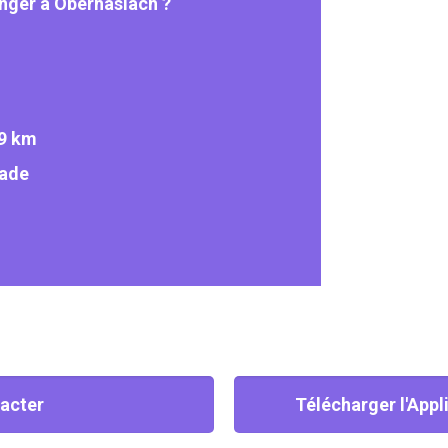
anger à Oberhaslach ?
9 km
cade
acter
Télécharger l'Appl