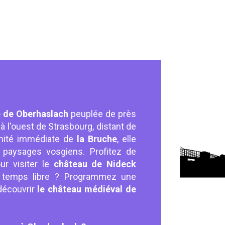
 de Oberhaslach
peuplée de près
 à l'ouest de Strasbourg, distant de
imité immédiate de
la Bruche
, elle
 paysages vosgiens. Profitez de
ur visiter le
château de Nideck
 temps libre ? Programmez une
découvrir
le château médiéval de