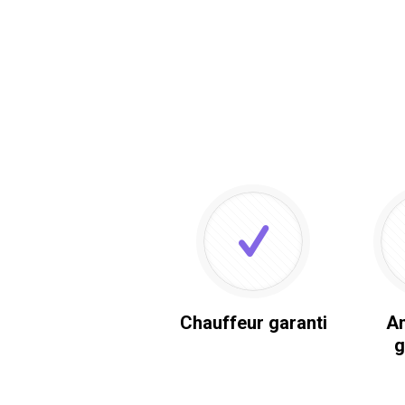
Chauffeur garanti
An
g