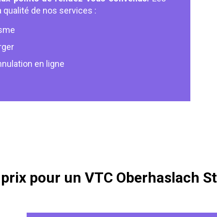
 qualité de nos services :
isme
rger
nulation en ligne
e prix pour un VTC Oberhaslach S