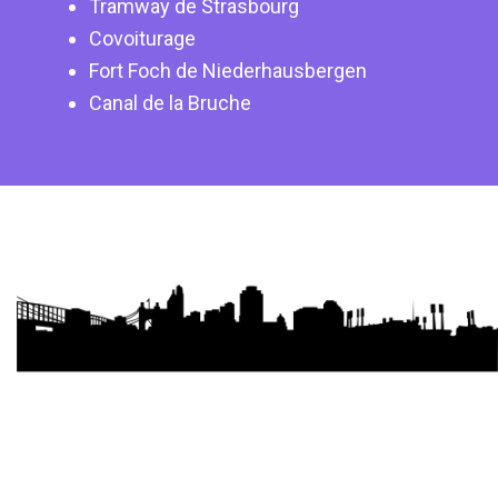
Tramway de Strasbourg
Covoiturage
Fort Foch de Niederhausbergen
Canal de la Bruche