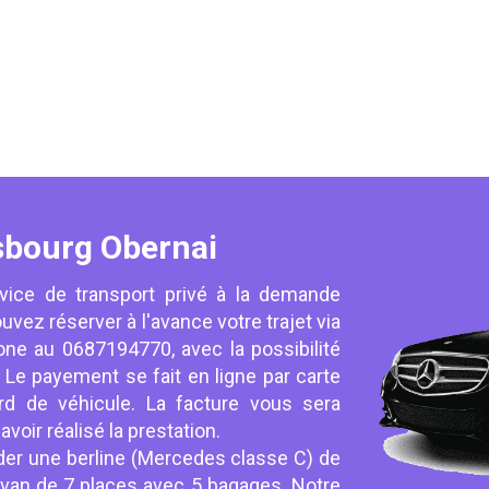
sbourg Obernai
vice de transport privé à la demande
uvez réserver à l'avance votre trajet via
one au 0687194770, avec la possibilité
. Le payement se fait en ligne par carte
d de véhicule. La facture vous sera
oir réalisé la prestation.
er une berline (Mercedes classe C) de
van de 7 places avec 5 bagages. Notre