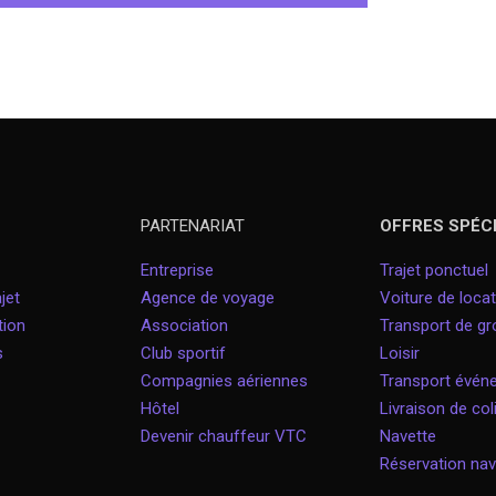
PARTENARIAT
OFFRES SPÉC
Entreprise
Trajet ponctuel
jet
Agence de voyage
Voiture de locat
tion
Association
Transport de g
s
Club sportif
Loisir
Compagnies aériennes
Transport évé
Hôtel
Livraison de col
Devenir chauffeur VTC
Navette
Réservation nav