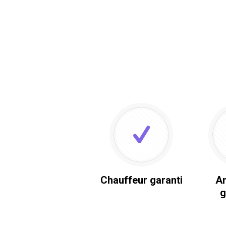
Chauffeur garanti
An
g