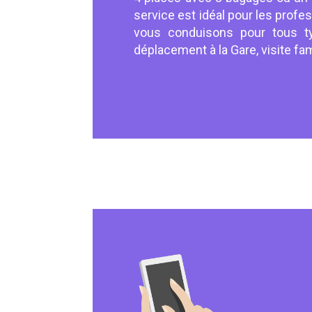
service est idéal pour les profes
vous conduisons pour tous typ
déplacement à la Gare, visite fami