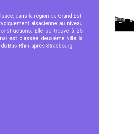
Alsace, dans la région de Grand Est.
ypiquement alsacienne au niveau
onstructions. Elle se trouve à 25
nai est classée deuxième ville la
 du Bas-Rhin, après Strasbourg.