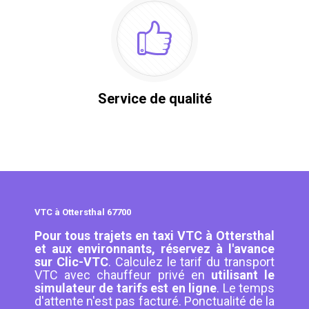
Service de qualité
VTC à Ottersthal 67700
Pour tous trajets en taxi VTC à Ottersthal
et aux environnants, réservez à l'avance
sur Clic-VTC
. Calculez le tarif du transport
VTC avec chauffeur privé en
utilisant le
simulateur de tarifs est en ligne
. Le temps
d'attente n'est pas facturé. Ponctualité de la