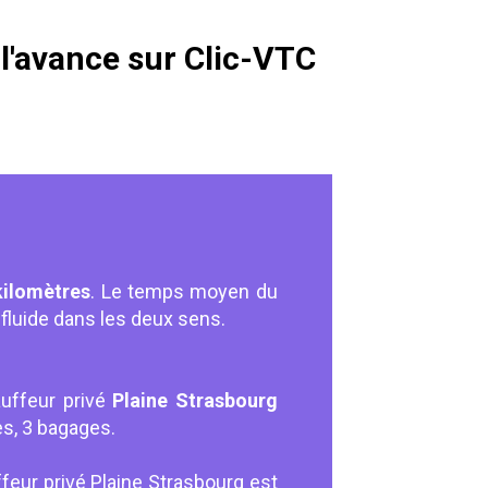
 l'avance sur Clic-VTC
kilomètres
. Le temps moyen du
fluide dans les deux sens.
auffeur privé
Plaine Strasbourg
es, 3 bagages.
feur privé Plaine Strasbourg est