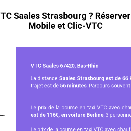
VTC Saales Strasbourg ? Réserver 
Mobile et Clic-VTC
VTC Saales 67420, Bas-Rhin
La distance
Saales Strasbourg est de 66 
trajet est de
56 minutes
. Parcours souvent 
Le prix de la course en taxi VTC avec cha
est de 116€, en voiture Berline
, 3 personn
Le prix de la course en taxi VTC avec chauf