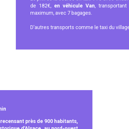
de 182€,
en véhicule Van
, transportan
maximum, avec 7 bagages.
D'autres transports comme le taxi du village,
hin
recensant près de 900 habitants,
istorique d'Alsace, au nord-ouest