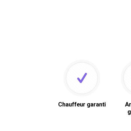
Chauffeur garanti
An
g