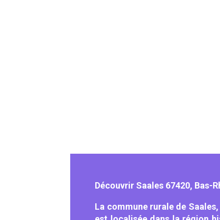
Découvrir Saales 67420, Bas-R
La commune rurale de Saales, 
est localisée dans la région h