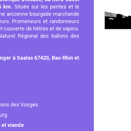
6 km.
Située sur les pentes et le
s une ancienne bourgade marchande
eurs. Promeneurs et randonneurs
êt couverte de hêtres et de sapins.
aturel Régional des ballons des
anger à Saales 67420, Bas-Rhin et
allons des Vosges
urg
 et viande