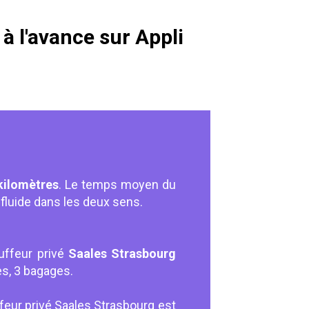
à l'avance sur Appli
kilomètres
. Le temps moyen du
fluide dans les deux sens.
uffeur privé
Saales Strasbourg
es, 3 bagages.
feur privé Saales Strasbourg est