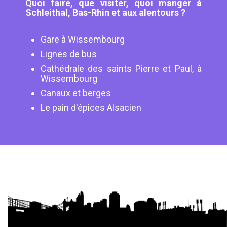
Quoi faire, que visiter, quoi manger à
Schleithal, Bas-Rhin et aux alentours ?
Gare à Wissembourg
Lignes de bus
Cathédrale des saints Pierre et Paul, à
Wissembourg
Canaux et berges
Le pain d'épices Alsacien