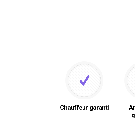
Chauffeur garanti
An
g