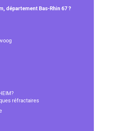
im, département Bas-Rhin 67 ?
hwoog
NHEIM?
iques réfractaires
e