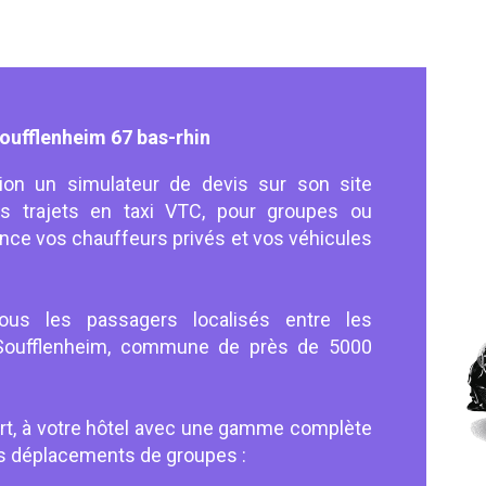
oufflenheim 67 bas-rhin
tion un simulateur de devis sur son site
vos trajets en taxi VTC, pour groupes ou
vance vos chauffeurs privés et vos véhicules
ous les passagers localisés entre les
 Soufflenheim, commune de près de 5000
ort, à votre hôtel avec une gamme complète
s déplacements de groupes :