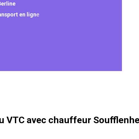
Berline
ansport en lign
e
 du VTC avec chauffeur Soufflenh