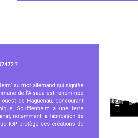
7472 ?
Heim" au mot allemand qui signifie
ommune de l'Alsace est renommée
d-ouest de Haguenau, concourant
ique, Soufflenheim a une terre
isanat, notamment la fabrication de
que IGP protège ces créations de