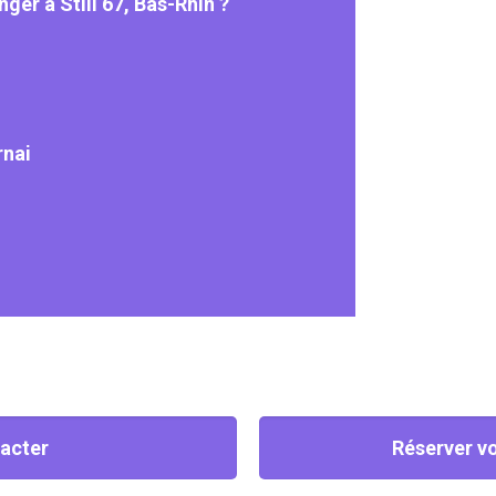
nger à Still 67, Bas-Rhin ?
rna
i
acter
Réserver vo