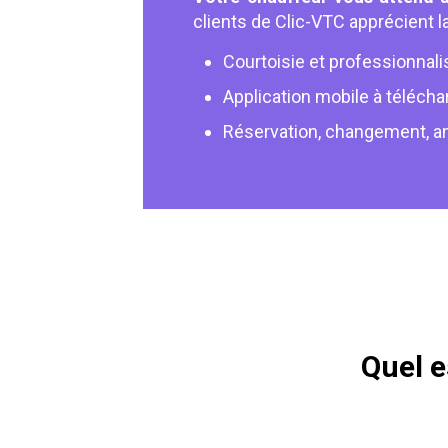
clients de Clic-VTC apprécient la
Courtoisie et professionnal
Application mobile à télécha
Réservation, changement, an
Quel e