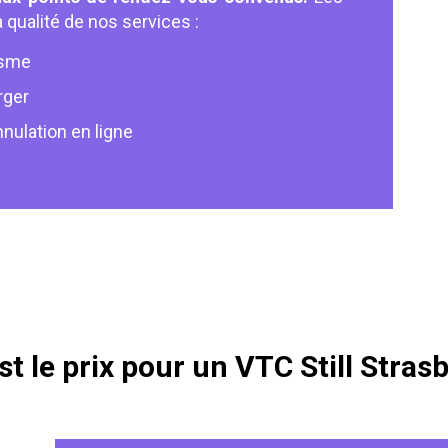
 qualité de nos services :
isme
rger
nulation en ligne
st le prix pour un VTC Still Stras