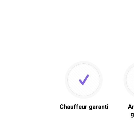
Chauffeur garanti
An
g