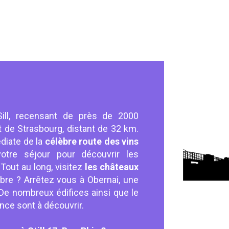
ll, recensant de près de 2000
st de Strasbourg, distant de 32 km.
édiate de la
célèbre route des vins
otre séjour pour découvrir les
 Tout au long, visitez
les châteaux
bre ? Arrêtez vous à Obernai, une
t. De nombreux édifices ainsi que le
nce sont à découvrir.