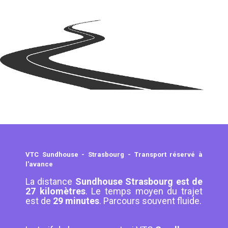
VTC Sundhouse - Strasbourg - Transport réservé à
l'avance
La distance
Sundhouse Strasbourg est de
27 kilomètres
. Le temps moyen du trajet
est de
29 minutes
. Parcours souvent fluide.