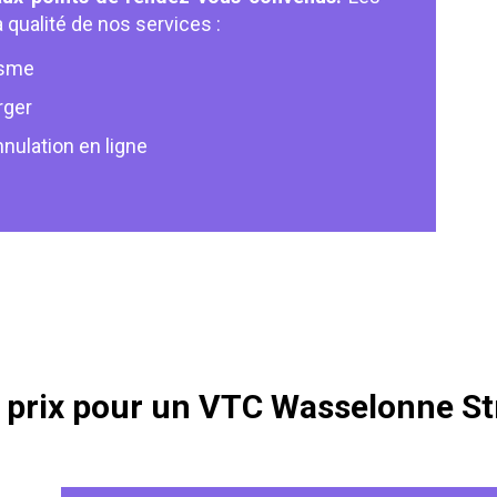
 qualité de nos services :
isme
rger
nulation en ligne
e prix pour un VTC Wasselonne S