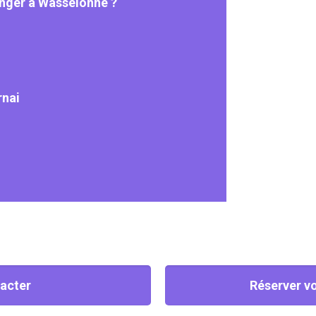
manger à Wasselonne ?
rnai
acter
Réserver vo