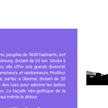
ne, peuplée de 5600 habitants, est
sbourg, distant de 23 km. Située à
, elle offre une grande diversité
meneurs et randonneurs. Profitez
 partez à Obernai, distant de 20
eu des rues pour admirer les belles
s. La façade néo-gothique de la
aul mérite le détour.