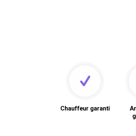
Chauffeur garanti
An
g