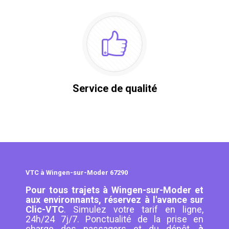
Service de qualité
VTC à Wingen-sur-Moder 67290
Pour tous trajets à Wingen-sur-Moder et
aux environnants, réservez à l'avance sur
Clic-VTC
. Simulez votre tarif en ligne,
24h/24 7j/7. Ponctualité de la prise en
charge des passagers et du dépôt,
à