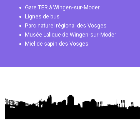
Gare TER à Wingen-sur-Moder
Lignes de bus
Parc naturel régional des Vosges
Musée Lalique de Wingen-sur-Moder
Miel de sapin des Vosges