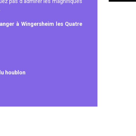
uez pas d'admirer les magnifiques
.
 manger à Wingersheim les Quatre
du houblon