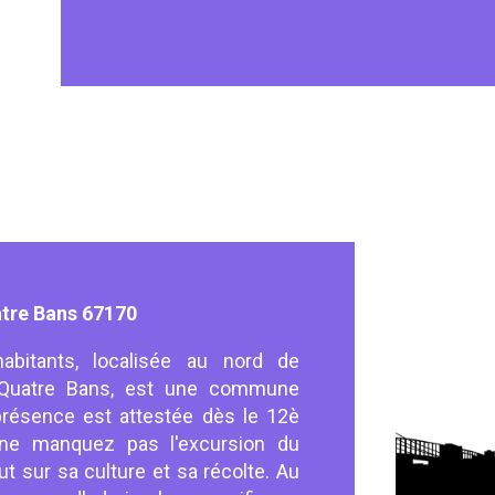
atre Bans 67170
bitants, localisée au nord de
 Quatre Bans, est une commune
 présence est attestée dès le 12è
, ne manquez pas l'excursion du
 sur sa culture et sa récolte. Au