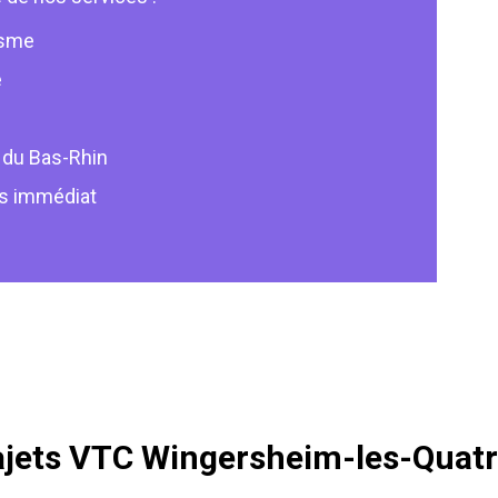
isme
é
 du Bas-Rhin
is immédiat
trajets VTC Wingersheim-les-Quat