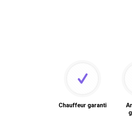
Chauffeur garanti
An
g