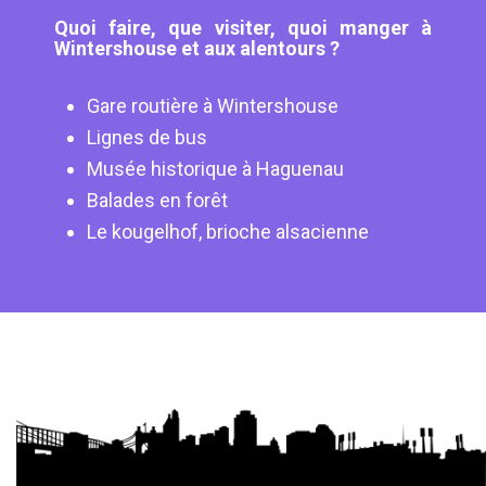
Quoi faire, que visiter, quoi manger à
Wintershouse et aux alentours ?
Gare routière à Wintershouse
Lignes de bus
Musée historique à Haguenau
Balades en forêt
Le kougelhof, brioche alsacienne