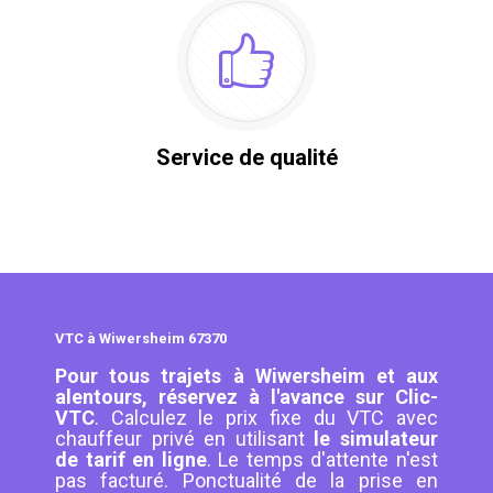
Service de qualité
VTC à Wiwersheim 67370
Pour tous trajets à Wiwersheim et aux
alentours, réservez à l'avance sur Clic-
VTC
. Calculez le prix fixe du VTC avec
chauffeur privé en utilisant
le simulateur
de tarif en ligne
. Le temps d'attente n'est
pas facturé. Ponctualité de la prise en