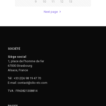
9
10
11
12
13
Next page
SOCIÉTÉ
Siège social
1, place de l’homme de fer
67000 Strasbourg
Alsace, France
Tél : +33 (0)6 98 19 47 70
E-mail: contact@clic-vtc.com
TVA : FR63821308814
PAGES