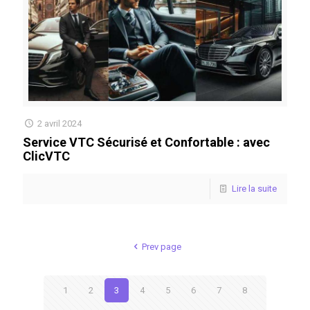
2 avril 2024
Service VTC Sécurisé et Confortable : avec
ClicVTC
Lire la suite
Prev page
1
2
3
4
5
6
7
8