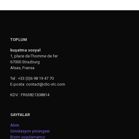
TOPLUM
kuşatma sosyal
1, place de l’homme de fer
67000 Strazburg
Alsas, Fransa
Tel : +33 (0)6 98 19 47 70
E-posta: contact@clic-vtc.com
KDV : FR63821308814
SAYFALAR
Alıntı
Simülasyon yörüngesi
Bizim uygulamamız