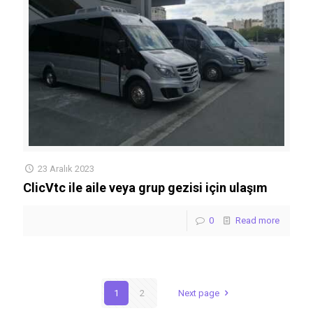
23 Aralık 2023
ClicVtc ile aile veya grup gezisi için ulaşım
0
Read more
1
2
Next page