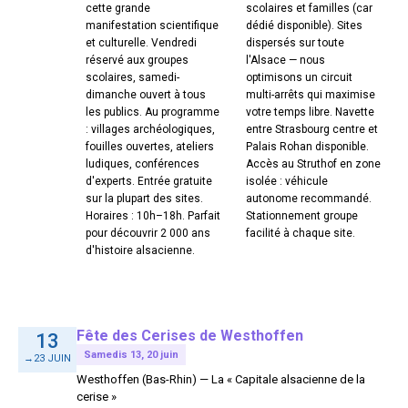
cette grande
scolaires et familles (car
manifestation scientifique
dédié disponible). Sites
et culturelle. Vendredi
dispersés sur toute
réservé aux groupes
l'Alsace — nous
scolaires, samedi-
optimisons un circuit
dimanche ouvert à tous
multi-arrêts qui maximise
les publics. Au programme
votre temps libre. Navette
: villages archéologiques,
entre Strasbourg centre et
fouilles ouvertes, ateliers
Palais Rohan disponible.
ludiques, conférences
Accès au Struthof en zone
d'experts. Entrée gratuite
isolée : véhicule
sur la plupart des sites.
autonome recommandé.
Horaires : 10h–18h. Parfait
Stationnement groupe
pour découvrir 2 000 ans
facilité à chaque site.
d'histoire alsacienne.
Fête des Cerises de Westhoffen
13
Samedis 13, 20 juin
→23 JUIN
Westhoffen (Bas-Rhin) — La « Capitale alsacienne de la
cerise »