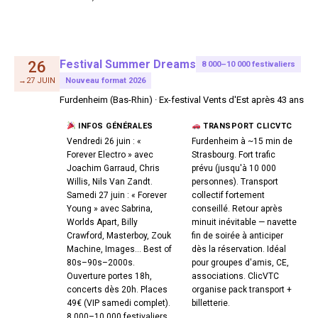
Festival Summer Dreams
26
8 000–10 000 festivaliers
→27 JUIN
Nouveau format 2026
Furdenheim (Bas-Rhin) · Ex-festival Vents d'Est après 43 ans
INFOS GÉNÉRALES
TRANSPORT CLICVTC
Vendredi 26 juin : «
Furdenheim à ~15 min de
Forever Electro » avec
Strasbourg. Fort trafic
Joachim Garraud, Chris
prévu (jusqu'à 10 000
Willis, Nils Van Zandt.
personnes). Transport
Samedi 27 juin : « Forever
collectif fortement
Young » avec Sabrina,
conseillé. Retour après
Worlds Apart, Billy
minuit inévitable — navette
Crawford, Masterboy, Zouk
fin de soirée à anticiper
Machine, Images… Best of
dès la réservation. Idéal
80s–90s–2000s.
pour groupes d'amis, CE,
Ouverture portes 18h,
associations. ClicVTC
concerts dès 20h. Places
organise pack transport +
49€ (VIP samedi complet).
billetterie.
8 000–10 000 festivaliers