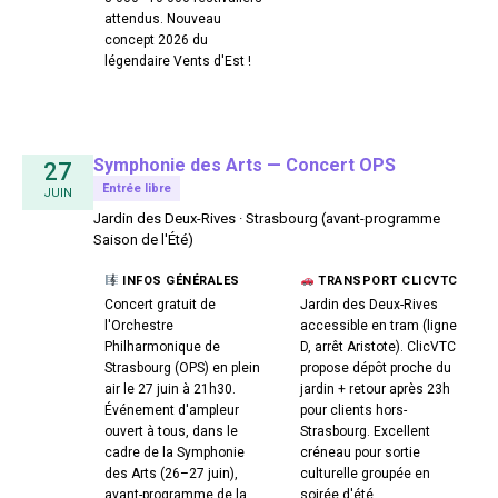
attendus. Nouveau
concept 2026 du
légendaire Vents d'Est !
Symphonie des Arts — Concert OPS
27
Entrée libre
JUIN
Jardin des Deux-Rives · Strasbourg (avant-programme
Saison de l'Été)
INFOS GÉNÉRALES
TRANSPORT CLICVTC
Concert gratuit de
Jardin des Deux-Rives
l'Orchestre
accessible en tram (ligne
Philharmonique de
D, arrêt Aristote). ClicVTC
Strasbourg (OPS) en plein
propose dépôt proche du
air le 27 juin à 21h30.
jardin + retour après 23h
Événement d'ampleur
pour clients hors-
ouvert à tous, dans le
Strasbourg. Excellent
cadre de la Symphonie
créneau pour sortie
des Arts (26–27 juin),
culturelle groupée en
avant-programme de la
soirée d'été.