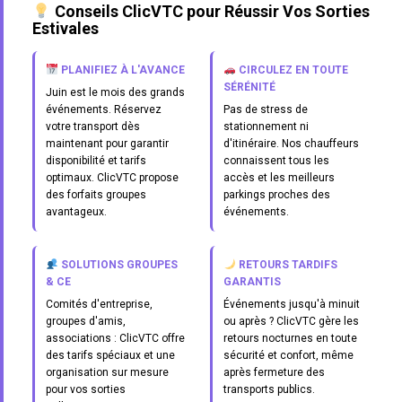
Conseils ClicVTC pour Réussir Vos Sorties
Estivales
PLANIFIEZ À L'AVANCE
CIRCULEZ EN TOUTE
SÉRÉNITÉ
Juin est le mois des grands
événements. Réservez
Pas de stress de
votre transport dès
stationnement ni
maintenant pour garantir
d'itinéraire. Nos chauffeurs
disponibilité et tarifs
connaissent tous les
optimaux. ClicVTC propose
accès et les meilleurs
des forfaits groupes
parkings proches des
avantageux.
événements.
SOLUTIONS GROUPES
RETOURS TARDIFS
& CE
GARANTIS
Comités d'entreprise,
Événements jusqu'à minuit
groupes d'amis,
ou après ? ClicVTC gère les
associations : ClicVTC offre
retours nocturnes en toute
des tarifs spéciaux et une
sécurité et confort, même
organisation sur mesure
après fermeture des
pour vos sorties
transports publics.