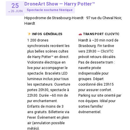
DroneArt Show — Harry Potter™
25
Spectacle nocturne féerique
→26 JUIN
Hippodrome de Strasbourg-Hoerdt · 97 rue du Cheval Noir,
Hœrdt
INFOS GÉNÉRALES
TRANSPORT CLICVTC
1 200 drones
Hœrdt à ~20 min nord de
synchronisés recréent les
Strasbourg. Fin tardive
plus belles scènes cultes
vers 23h30 — ClicVTC
de Harry Potter™ en direct.
prévoit retours décalés.
Violoniste électrique en
Pas de desserte tram :
live pour accompagner le
navette privée
spectacle. Bracelets LED
indispensable pour
lumineux inclus pour tous
groupes. Départ
les spectateurs. Ouverture
coordonné dès 23h15
portes 20h30, spectacle à
pour assurer confort.
22h30. Durée ~60 min de
Parking sur site orienté par
pur enchantement.
nos équipes. Idéal pour
Enfants de moins de 3
sorties famille/
ans gratuits. Billetterie via
événementiel.
Fever. Événement en plein
air (annulation possible
météo).