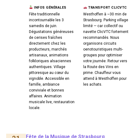
INFOS GÉNÉRALES
TRANSPORT CLICVTC
Fête traditionnelle
Westhoffen à ~30 min de
incontournable les 3
Strasbourg. Parking village
samedis de juin.
limité — car collectif ou
Dégustations généreuses
navette ClicVTC fortement
de cerises fraîches
recommandés. Nous
directement chez les
organisons circuits
producteurs, marchés
oenotouristiques multi-
artisanaux, animations
groupes pour optimiser
folkloriques alsaciennes
votre journée. Retour vers
authentiques. Village
la Route des Vins en
pittoresque au cœur du
prime. Chauffeur vous
vignoble. Accessible en
attend à Westhoffen pour
famille, ambiance
les achats.
conviviale et bonnes
affaires. Animation
musicale live, restauration
locale.
Fête de la Musique de Strasbourg