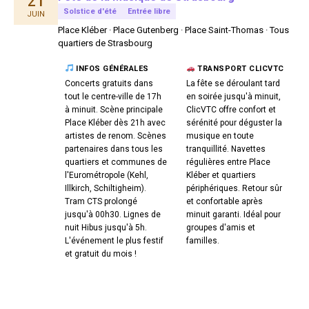
21
Solstice d'été
Entrée libre
JUIN
Place Kléber · Place Gutenberg · Place Saint-Thomas · Tous
quartiers de Strasbourg
INFOS GÉNÉRALES
TRANSPORT CLICVTC
Concerts gratuits dans
La fête se déroulant tard
tout le centre-ville de 17h
en soirée jusqu'à minuit,
à minuit. Scène principale
ClicVTC offre confort et
Place Kléber dès 21h avec
sérénité pour déguster la
artistes de renom. Scènes
musique en toute
partenaires dans tous les
tranquillité. Navettes
quartiers et communes de
régulières entre Place
l'Eurométropole (Kehl,
Kléber et quartiers
Illkirch, Schiltigheim).
périphériques. Retour sûr
Tram CTS prolongé
et confortable après
jusqu'à 00h30. Lignes de
minuit garanti. Idéal pour
nuit Hibus jusqu'à 5h.
groupes d'amis et
L'événement le plus festif
familles.
et gratuit du mois !