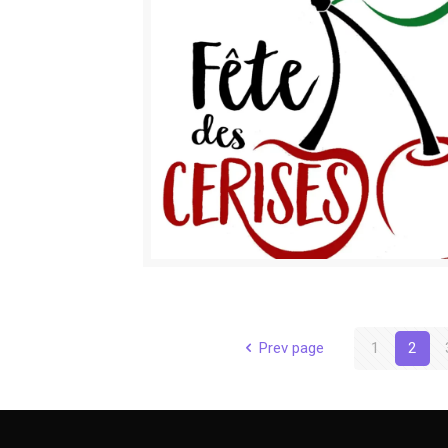
Prev page
1
2