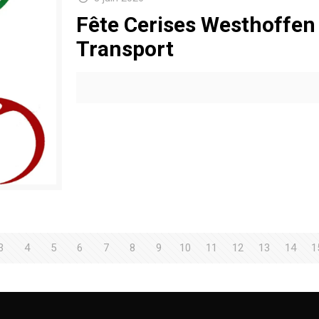
Fête Cerises Westhoffen 
Transport
3
4
5
6
7
8
9
10
11
12
13
14
1