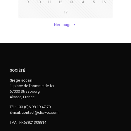
9
10
11
12
13
14
15
16
17
Next page
SOCIÉTÉ
Siège social
1, place de l’homme de fer
67000 Strasbourg
Alsace, France
Tél : +33 (0)6 98 19 47 70
E-mail: contact@clic-vtc.com
TVA : FR63821308814