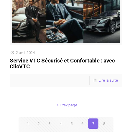
2 avril 2024
Service VTC Sécurisé et Confortable : avec
ClicVTC
Lire la suite
Prev page
1
2
3
4
5
6
7
8