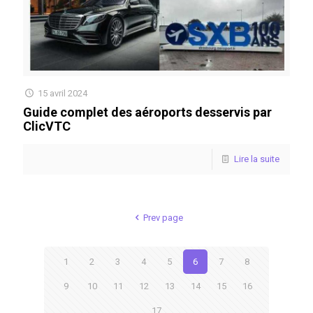
15 avril 2024
Guide complet des aéroports desservis par
ClicVTC
Lire la suite
Prev page
1
2
3
4
5
6
7
8
9
10
11
12
13
14
15
16
17